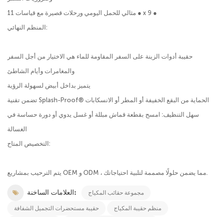
مثالي للحمل اليومي ورحلات قصيرة مع قياسات 11 ● x 9 ●
المنظم النهائي:
حقيبة أدوات الزينة على السفر المقاومة للماء هي الاختيار من أجل السفر
والمغامرات وأيام الشاطئ
يتميز بداخل أبيض لسهولة الرؤية
تضمن تقنية Splash-Proof® الحماية من البقع الخفيفة أو المطر أو الانسكابات
سهل التنظيف: امسح بقطعة قماش مبللة أو غسل يدوي أو دورة حساسة في
الغسالة
التخصيص المتاح:
يتم الترحيب بمشاريع OEM و ODM ، مما يضمن حلولًا مصممة لتلبية احتياجاتك.
العلامات الساخنة:
مجموعة حقائب المكياج
منظم حقيبة المكياج
حقيبة مستحضرات التجميل الشفافة