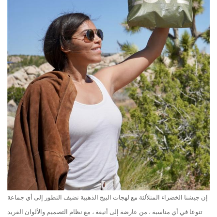
إن جيشنا الخضراء المتلألئة مع لهجات البيج الذهبية تضيف التطور إلى أي جماعة
تنوعا في أي مناسبة ، من عارضة إلى أنيقة ، مع نظام التصميم والألوان الفريد