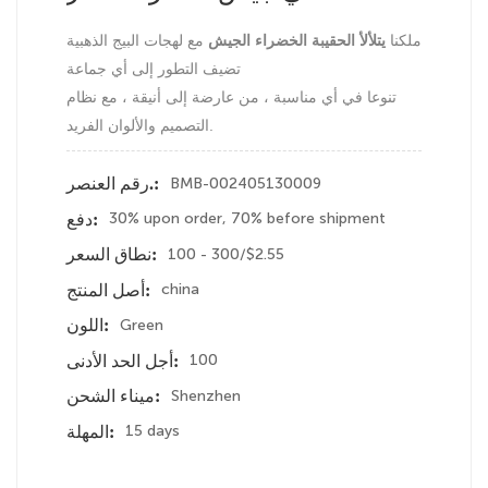
ملكنا
يتلألأ الحقيبة الخضراء الجيش
مع لهجات البيج الذهبية
تضيف التطور إلى أي جماعة
تنوعا في أي مناسبة ، من عارضة إلى أنيقة ، مع نظام
التصميم والألوان الفريد.
BMB-002405130009
رقم العنصر.:
30% upon order, 70% before shipment
دفع:
100 - 300/$2.55
نطاق السعر:
china
أصل المنتج:
Green
اللون:
100
أجل الحد الأدنى:
Shenzhen
ميناء الشحن:
15 days
المهلة: