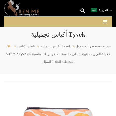
العربية
أكياس تجميلية Tyvek
حقيبة مستحضرات تجميل
أكياس تجميلية Tyvek
تايفك أكياس
Summit Tyvek® خفيفة الوزن - حقيبة شاطئ مقاومة للماء والرذاذ، مناسبة
للشاطئ الجاف/المبلل