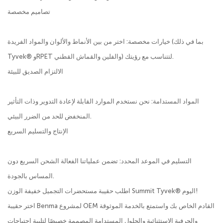
تصاميم مخصصة
خيارات مخصصة: اختر من بين الأنماط والألوان والمواد الفريدة (بما في ذلك
Tyvek® وRPET والفلين والقماش القطني) لتتناسب مع رؤيتك.
الالتزام الصديق للبيئة
المواد المستدامة: نحن نستخدم الموارد القابلة لإعادة التدوير وذات التأثير
المنخفض للحد من الضرر البيئي.
الإنتاج والتسليم السريع
التسليم في الموعد المحدد: تضمن عملياتنا الفعالة الشحن السريع دون
المساس بالجودة.
اطلب حقيبة مستحضرات التجميل خفيفة الوزن Summit Tyvek® اليوم!
اختر حقيبة Benma لمشروع OEM القادم الخاص بك واستمتع بالخدمة الموثوقة
والحرفية الاستثنائية والحلول المستدامة المصممة خصيصًا لتلبية احتياجات