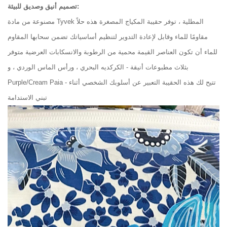
تصميم أنيق وصديق للبيئة:
مصنوعة من مادة Tyvek المطلية ، توفر حقيبة المكياج المصغرة هذه حلاً
مقاومًا للماء وقابل لإعادة التدوير لتنظيم أساسياتك تضمن سحابها المقاوم
للماء أن تكون العناصر القيمة محمية من الرطوبة والانسكابات العرضية متوفر
بثلاث مطبوعات أنيقة - الكركديه البحري ، ورأس الماس الوردي ، و
Purple/Cream Paia - تتيح لك هذه الحقيبة التعبير عن أسلوبك الشخصي أثناء
تبني الاستدامة