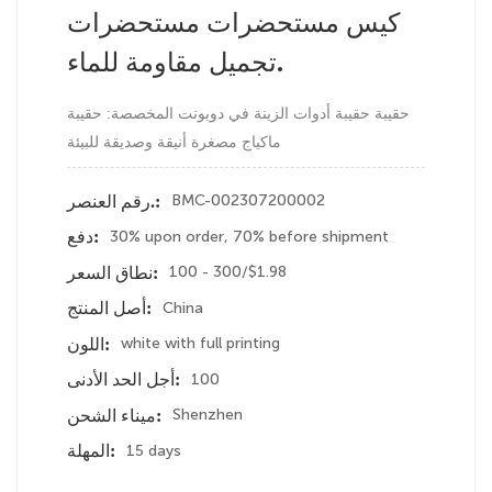
كيس مستحضرات مستحضرات
تجميل مقاومة للماء.
حقيبة حقيبة أدوات الزينة في دوبونت المخصصة: حقيبة
ماكياج مصغرة أنيقة وصديقة للبيئة
BMC-002307200002
رقم العنصر.:
30% upon order, 70% before shipment
دفع:
100 - 300/$1.98
نطاق السعر:
China
أصل المنتج:
white with full printing
اللون:
100
أجل الحد الأدنى:
Shenzhen
ميناء الشحن:
15 days
المهلة: