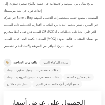
مزيج مثالي من الموضة والاستدامة في حقيبة ماكياج صغيرة ستؤدي إلى
إحداث ثورة في لعبة مؤسستك
في شركة Benma Bag المصنعة ، مصنع حقيبة مستحضرات التجميل المهنية
في الصين ، نفخر بخدمة العديد من العلامات التجارية التجميلية ذات السمعة
الطيبة نحن نقبل أيضًا مشاريع OEM/ODM ، التي تلبي احتياجات متطلباتك
المحددة بكمية الحد الأدنى للطلب (MOQ) مع ضمان المنتجات عالية الجودة
تجربة المزيج النهائي من الموضة والاستدامة والتخصيص.
العلامات الساخنة:
موردي الماكياج الصين
حقائب مستحضرات التجميل الصغيرة بالجملة
حقيبة مكياج مخصصة
حقائب مستحضرات التجميل الترويجية بالجملة
مصنع أكياس أدوات النظافة في الصين
تحمل حقيبة ماكياج
الحصول على عرض أسعار