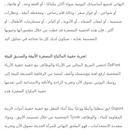
النهائي لجميع أساسياتك اليومية سواء أكان مكياجًا ، أو أقنعة وجه ، أو هاتفك ،
أو شواحن ، أو جواز سفر ، وحالة قلم رصاص ، ومحفظة أنيقة ، ونظارات
شمسية ، أو لمعان الشفاه ، أو الأدوية ، أو البانز ، أو مستلزمات الأطفال ، أو
أكثر ، فإن هذه الحقيبة المصغرة قد غطت من خلال مقصوراتها وجيوبها
المصممة بعناية ، سيكون لديك كل ما تحتاجه في متناول اليد
تجربة حقيبة الماكياج المصغرة الأنيقة والصديق للبيئة:
احتضن المزيج المثالي من الأزياء والوظائف مع حقيبة حقيبة الأزياء DuPont
الشخصية ارفع لعبة مؤسستك وأضف لمسة من الرفاهية الصديقة للبيئة إلى
روتينك اليومي تسوق الآن وتجربة الراحة والأناقة والاستدامة التي تقدمها
حقيبة المكياج الصغيرة هذه
ابق منظمًا وأنيقًا ووعيًا بيئيًا أثناء التنقل مع حقيبة حقيبة أدوات الزينة Dupont
الشخصية من خلال تصميمه الأنيق ، ومواد Tyvek المقاومة للماء ، والوظائف
متعددة الاستخدامات ، فهو الملحق النهائي للمرأة الحديثة تسوق الآن وتجربة