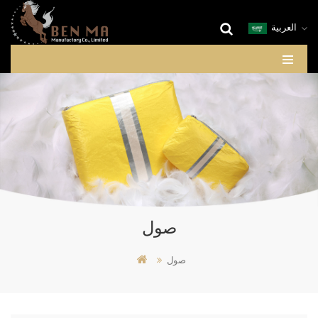
العربية
صول
صول