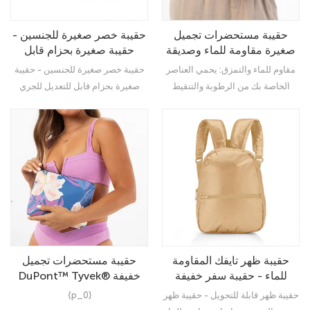
حقيبة مستحضرات تجميل
حقيبة خصر صغيرة للجنسين -
صغيرة مقاومة للماء وصديقة
حقيبة صغيرة بحزام قابل
للبيئة من تايفك® - حقيبة
للتعديل للجري والسفر
مقاوم للماء والتمزق: يحمي العناصر
حقيبة خصر صغيرة للجنسين - حقيبة
أدوات تجميل مطلية بسحاب
والتمارين الرياضية
الخاصة بك من الرطوبة والتنقيط
صغيرة بحزام قابل للتعديل للجري
العرضي.
والسفر والتمارين الرياضية Benma
mini belt bags combine style,
function, and durability in one
sleek design — perfect for retail
brands and private label
projects.
حقيبة ظهر تايفك المقاومة
حقيبة مستحضرات تجميل
للماء - حقيبة سفر خفيفة
DuPont™ Tyvek® خفيفة
الوزن للمشي لمسافات طويلة
الوزن ومقاومة للماء - حقيبة
حقيبة ظهر قابلة للتحويل - حقيبة ظهر
{p_0}
والرحلات اليومية والتنقل
صغيرة بسحاب جاهزة للشاطئ