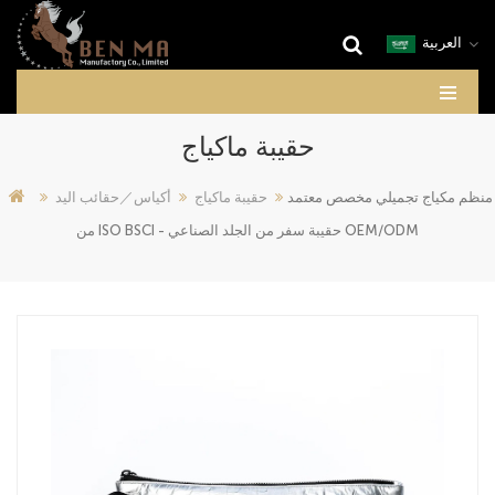
العربية
حقيبة ماكياج
منظم مكياج تجميلي مخصص معتمد
حقيبة ماكياج
أكياس／حقائب اليد
من ISO BSCI - حقيبة سفر من الجلد الصناعي OEM/ODM