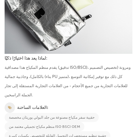
لماذا يعد هذا اختيارًا ذكيًا:
يقدم منظم المكياج هذا مصداقية (تدقيق ISO/BSCI)، ومرونة (تخصيص التصميم
بالكامل)، وجاذبية جمالية (بناء PU متميز)، كل ذلك مع توفير إمكانية التوسع
للعلامات التجارية من جميع الأحجام - من العلامات التجارية المستقلة إلى تجار
الجملة الراسخين.
العلامات الساخنة:
حقيبة سفر مكياج مصنوعة من جلد البولي يوريثان مخصصة
منظم مكياج تجميلي معتمد من ISO BSCI OEM
حقيبة تنظيم مستحضرات التجميل القابلة للتخصيص بكميات كبيرة