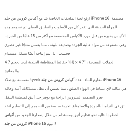
، مصممة
أكياس كروس من جلد iPhone 16
ارفع لعبة الملحقات الخاصة بك مع
للمرأة الحديثة التي تقدر كل من الأسلوب والتطبيق العملي تم تصميم هذه
الأكياس بخبرة من قبل مورد الأكياس المخصصة مع أكثر من 15 عامًا من الخبرة ،
وهي مصنوعة من مواد عالية الجودة وصديقة للبيئة ، مما يضمن منتجًا غير عصري
فحسب ، بل يتم إنتاجه أيضًا بشكل مستدام
حقائبنا المتقاطعة الجلدية لدينا بحجم 7 4 "(H) × 4 7" العملات المعدنية ،
والمفاتيح
أكياس كروس من جلد iPhone 16
مصممة مع طلاء tyvek مقاوم للماء ، هذه
هي مثالية لأي نشاط في الهواء الطلق ، مما يضمن أن تظل ممتلكاتك آمنة وجافة
يعزز التصميم المدروس الراحة مع توفير حل أنيق لمنظمة التنقل
ثق في التزامنا بالجودة والاستمتاع بتجربة سلسة من التصميم إلى التسليم اتخذ
الخطوة التالية نحو تنظيم أنيق ومستدام من خلال إصدارنا الجديد من
أكياس
اليوم!
كروس من جلد iPhone 16