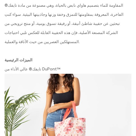
المقاومة للماء بتصميم هاواي نابض بالحياة، وهي مصنوعة من مادة تايفك®
الفاخرة، المعروفة بمقاومتها للتمزق وخفة وزنها وجاذبيتها البيئية. سواء كنتِ
تبحثين عن حقيبة شاطئ أنيقة، أو رفيقة تسوق يومية، أو منتج ترويجي من
الشركة المصنعة الأصلية، فإن هذه الحقيبة القابلة للعكس تلبي احتياجات
المستهلكين العصريين من حيث الأناقة والعملية.
الميزات الرئيسية
تايفك® عالي الأداء من DuPont™