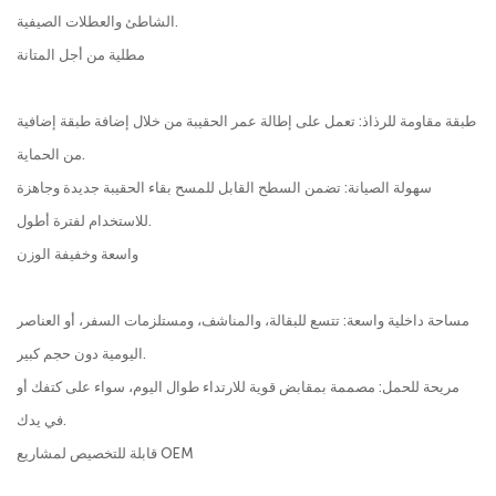
الشاطئ والعطلات الصيفية.
مطلية من أجل المتانة
طبقة مقاومة للرذاذ: تعمل على إطالة عمر الحقيبة من خلال إضافة طبقة إضافية
من الحماية.
سهولة الصيانة: تضمن السطح القابل للمسح بقاء الحقيبة جديدة وجاهزة
للاستخدام لفترة أطول.
واسعة وخفيفة الوزن
مساحة داخلية واسعة: تتسع للبقالة، والمناشف، ومستلزمات السفر، أو العناصر
اليومية دون حجم كبير.
مريحة للحمل: مصممة بمقابض قوية للارتداء طوال اليوم، سواء على كتفك أو
في يدك.
قابلة للتخصيص لمشاريع OEM