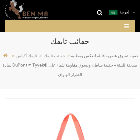
العربية
حقائب تايفك
حقيبة تسوق عصرية قابلة للعكس ومطلية
حقائب تايفك
تايفك أكياس
بمادة DuPont™ Tyvek® صديقة للبيئة - حقيبة شاطئ وتسوق مقاومة للماء على
الطراز الهاواي