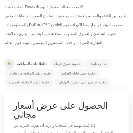
اطلب حقيبة Tyvek® المخصصة الخاصة بك اليوم!
اجمع بين الأناقة والعملية والاستدامة مع حقيبة بنما باغ العصرية والقابلة للعكس
والمطلية بمادة DuPont™ Tyvek® الصديقة للبيئة. تواصل معنا الآن لتصميم
حقيبة الشاطئ والتسوق المقاومة للماء هذه بما يتناسب مع رؤية علامتك
التجارية الفريدة، واجذب المشترين المهتمين بالبيئة حول العالم.
العلامات الساخنة:
حقائب تايفك
حقيبة تسوق تايفك
حقيبة حمل قابلة للعكس
حقيبة تايفك المغلفة من هاواي
حقيبة شاطئ على الطراز الهاواي
حقيبة تايفك المغلفة العصرية
الحصول على عرض أسعار
مجاني
إذا كنت مهتما في منتجاتنا و تريد أن تعرف المزيد من
التفاصيل,يرجى ترك رسالة هنا وسوف نقوم بالرد عليك بأسرع ما