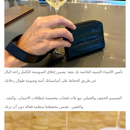
تأمين الأشياء الثمينة الخاصة بك بثقة: يضمن إغلاق السوستة الكامل راحة البال
عن طريق الحفاظ على أساسياتك آمنة وصوتية طوال رحلاتك
التصميم الخفيف والعملي: مع ثلاث فتحات مخصصة لبطاقات الائتمان ، والنقد ،
والتغيير ، تضمن محفظتنا منظمة فعالة دون أن تزنك