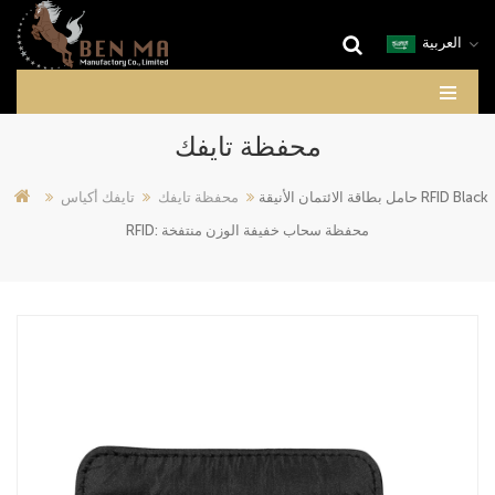
العربية
محفظة تايفك
حامل بطاقة الائتمان الأنيقة RFID Black
محفظة تايفك
تايفك أكياس
RFID: محفظة سحاب خفيفة الوزن منتفخة