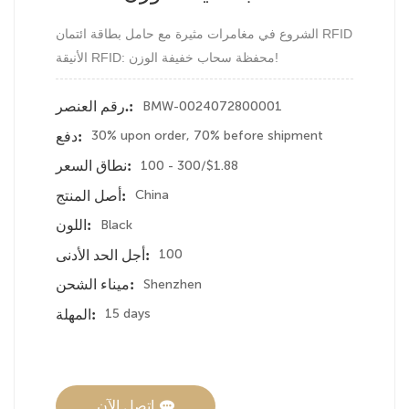
الشروع في مغامرات مثيرة مع حامل بطاقة ائتمان RFID
الأنيقة RFID: محفظة سحاب خفيفة الوزن!
BMW-0024072800001
رقم العنصر.:
30% upon order, 70% before shipment
دفع:
100 - 300/$1.88
نطاق السعر:
China
أصل المنتج:
Black
اللون:
100
أجل الحد الأدنى:
Shenzhen
ميناء الشحن:
15 days
المهلة:
اتصل الآن