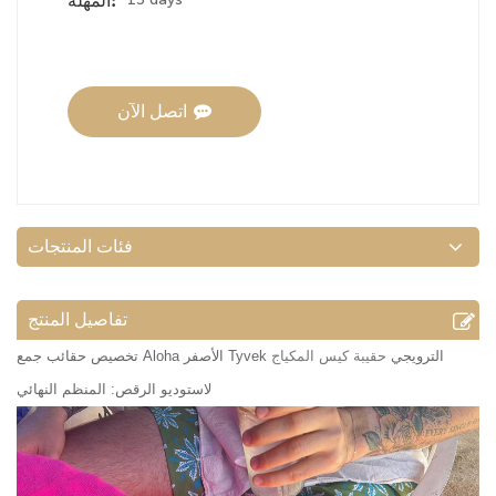
المهلة:
اتصل الآن
فئات المنتجات
تفاصيل المنتج
تخصيص حقائب جمع Aloha الأصفر Tyvek الترويجي
حقيبة كيس المكياج
لاستوديو الرقص: المنظم النهائي