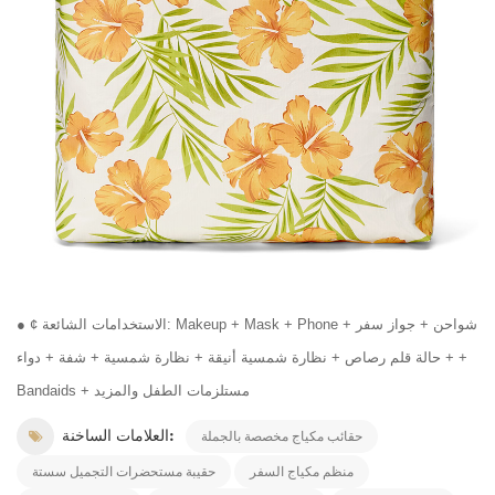
● ¢ الاستخدامات الشائعة: Makeup + Mask + Phone + شواحن + جواز سفر
+ حالة قلم رصاص + نظارة شمسية أنيقة + نظارة شمسية + شفة + دواء +
Bandaids + مستلزمات الطفل والمزيد
العلامات الساخنة:
حقائب مكياج مخصصة بالجملة
منظم مكياج السفر
حقيبة مستحضرات التجميل سستة