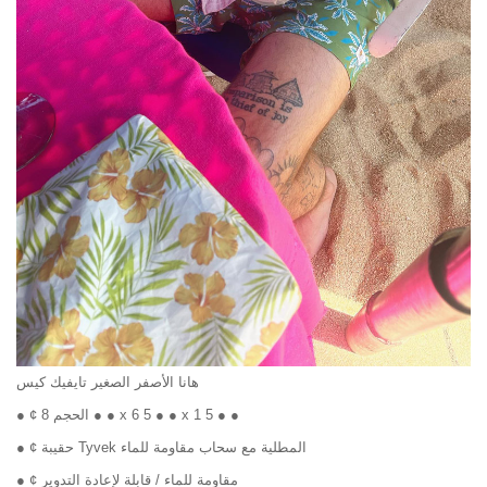
هانا الأصفر الصغير تايفيك كيس
● ¢ الحجم 8 ● ● x 6 5 ● ● x 1 5 ● ●
● ¢ حقيبة Tyvek المطلية مع سحاب مقاومة للماء
● ¢ مقاومة للماء / قابلة لإعادة التدوير