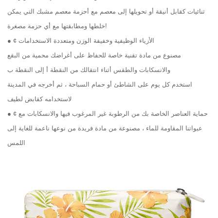
ثنائيات كقابل أنيقة أو تحويلها إلى معصم مع أحزمة معصم مشبك التي يمكن
خلطها ومطابقتها مع أي حزمة مصغرة!
● ¢ الأزياء الوظيفية وخفيفة الوزن ومتعددة الاستخدامات
مصنوع من مادة تقنية خاصة للحفاظ على أغراضك محمية من البقع
والانسكابات والطقس أثناء انتقالك من النقطة أ إلى النقطة ب
استخدم كل يوم على الشاطئ أو حمام السباحة ، ثم أخرجه في المدينة
لاستخدامه كقابض لطيف
● ¢ حماية العناصر الخاصة بك من الرطوبة غير المرغوب فيها والانسكابات مع
عبواتنا المقاومة للماء ، مصنوعة من مادة فريدة من نوعها ناعمة للغاية إلى
اللمس