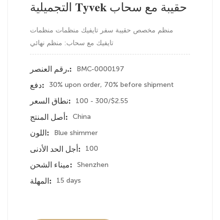
التجميلية Tyvek حقيبة مع سحاب
منظم مخصص حقيبة سفر تايفيك منظمات منظمات
تايفيك مع سحاب: منظم نهائي
BMC-0000197
رقم العنصر.:
30% upon order, 70% before shipment
دفع:
100 - 300/$2.55
نطاق السعر:
China
أصل المنتج:
Blue shimmer
اللون:
100
أجل الحد الأدنى:
Shenzhen
ميناء الشحن:
15 days
المهلة: