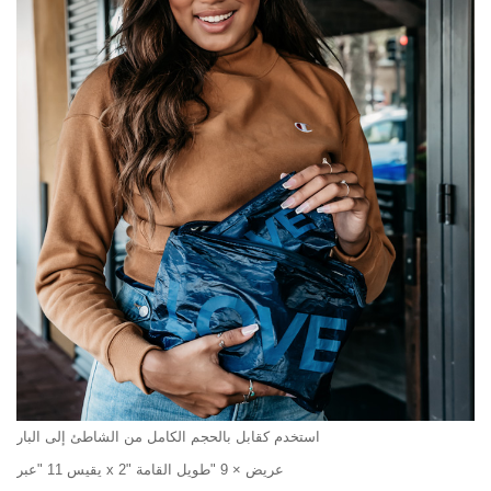
استخدم كقابل بالحجم الكامل من الشاطئ إلى البار
يقيس 11 "عبر x 2" عريض × 9 "طويل القامة