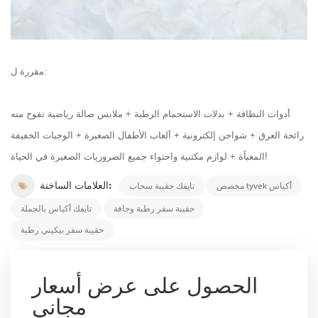
مقررة ل:
أدوات النظافة + بدلات الاستحمام الرطبة + ملابس صالة رياضية تفوح منه
رائحة العرق + شواحن إلكترونية + ألعاب الأطفال الصغيرة + الوجبات الخفيفة
المعبأة + لوازم مكتبية واحتواء جميع الضروريات الصغيرة في الحياة!
العلامات الساخنة:
مخصص tyvek أكياس
تايفك حقيبة سحاب
حقيبة سفر رطبة وجافة
تايفك أكياس بالجملة
حقيبة سفر بيكيني رطبة
الحصول على عرض أسعار
مجاني