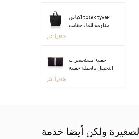
الكتف
أكياس totek tyvek
مقاومة للماء حقائب
كتف خفيفة
اقرأ أكثر
حقيبة مستحضرات
التجميل بالجملة حقيبة
منظمة صغيرة مع نمط
اقرأ أكثر
مخصص
صغيرة ولكن أيضا خدمة