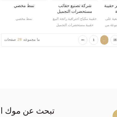
 حقيبة
شركة تصنيع حقائب
نمط مخصي
ة
مستحضرات التجميل
المحمولة عالية الجودة
عية على
حقيبة مكياج احترافية رائجة البيع
نمط مخصي
والمخصصة
وعة من
حقيبة مستحضرات التجميل
Tyvek مقاومة للماء والتي يمكن
المحمولة: قم بتخزين جميع
هر تستمر
مستحضرات التجميل الأساسية
ما مجموعه
28
صفحات
...
1
18
لديك أو مستلزمات العناية
الشخصية بشكل مثالي وأنيق.
تبحث عن موك ال