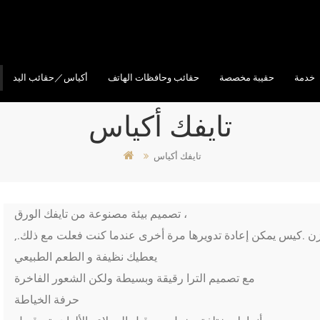
خدمة
حقيبة مخصصة
حقائب وحافظات الهاتف
أكياس／حقائب اليد
تايفك أكياس
تايفك أكياس
تصميم بيئة مصنوعة من تايفك الورق ،
وزن .كيس يمكن إعادة تدويرها مرة أخرى عندما كنت فعلت مع ذلك.,
يعطيك نظيفة و الطعم الطبيعي
مع تصميم الترا رقيقة وبسيطة ولكن الشعور الفاخرة
حرفة الخياطة