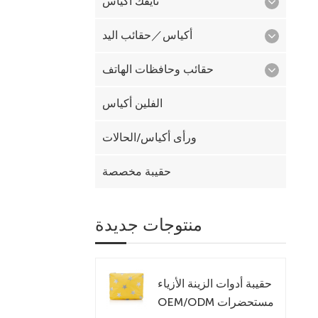
تايفك أكياس
أكياس／حقائب اليد
حقائب وحافظات الهاتف
الفلين أكياس
ورأى أكياس/الحالات
حقيبة مخصصة
منتوجات جديدة
حقيبة أدوات الزينة الأزياء
OEM/ODM مستحضرات