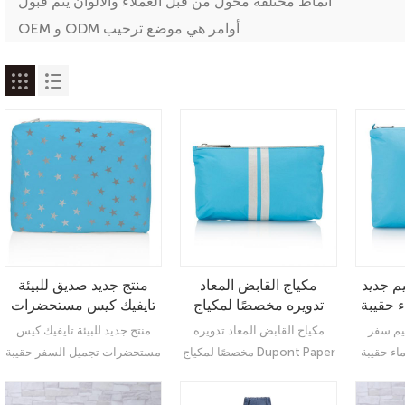
أنماط مختلفة مخول من قبل العملاء والألوان يتم قبول
OEM و ODM أوامر هي موضع ترحيب
يم جديد
مكياج القابض المعاد
منتج جديد صديق للبيئة
 حقيبة
تدويره مخصصًا لمكياج
تايفيك كيس مستحضرات
 Tyvek
Dupont Paper Tyvek
التجميل السفر
يم سفر
مكياج القابض المعاد تدويره
منتج جديد للبيئة تايفيك كيس
Travel Cosmetic Bag
Co
ماء حقيبة
مخصصًا لمكياج Dupont Paper
مستحضرات تجميل السفر حقيبة
مع سحاب
يل Tyvek:
Tyvek Travel Cosmetic Bag
مكياج النساء: منظم نهائي
Ulti
مع منظم Zipper Ultimate